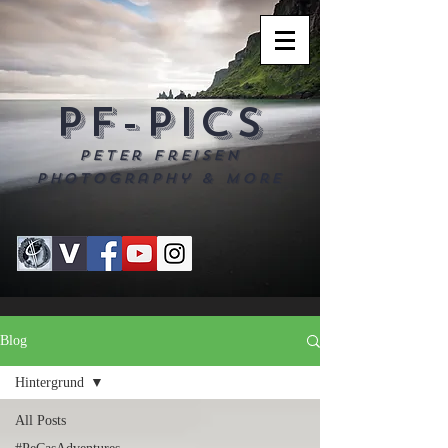
PF-PICS
Peter Freisen
Photography & more
Blog
Hintergrund
All Posts