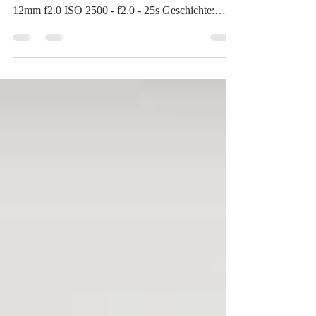
Ort: White Sandy Beach, Naviti Island, Fidschi
Datum: Kameradaten: Sony a6000 - Samyang
12mm f2.0 ISO 2500 - f2.0 - 25s Geschichte:
Das...