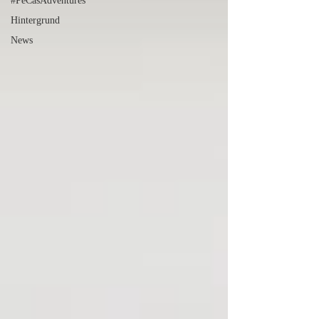
#PeCasAdventures
Hintergrund
News