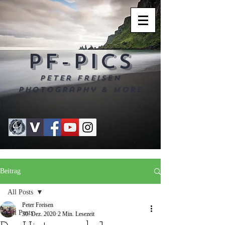
PF-PICS
Peter Freisen
Photography & more
Beitrag
All Posts
Peter Freisen
All Posts
30. Dez. 2020
2 Min. Lesezeit