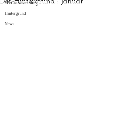
Der Hintergrund : Januar
#PeCasAdventures
Hintergrund
News