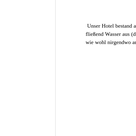
 Unser Hotel bestand aus lieblos zusammengenagelten OSB-Platten und kam ohne Strom oder 
fließend Wasser aus (d
wie wohl nirgendwo an