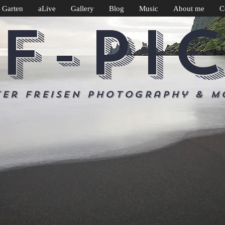
 Garten
aLive
Gallery
Blog
Music
About me
C
F-PI
ter Freisen Photography & m