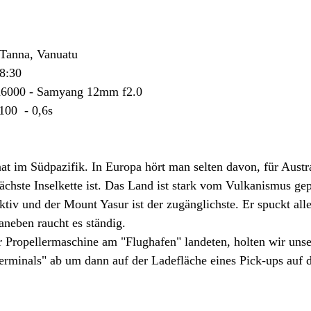
 Tanna, Vanuatu
18:30
a6000 - Samyang 12mm f2.0
              ISO 100  - 0,6s 
aat im Südpazifik. In Europa hört man selten davon, für Austral
 nächste Inselkette ist. Das Land ist stark vom Vulkanismus gep
ktiv und der Mount Yasur ist der zugänglichste. Er spuckt all
aneben raucht es ständig.
 Propellermaschine am "Flughafen" landeten, holten wir unse
erminals" ab um dann auf der Ladefläche eines Pick-ups auf d