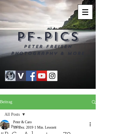
PF-PICS
Peter Freisen
Photography & more
Beitrag
All Posts
Peter & Caro
All Posts
13. Dez. 2019
1 Min. Lesezeit