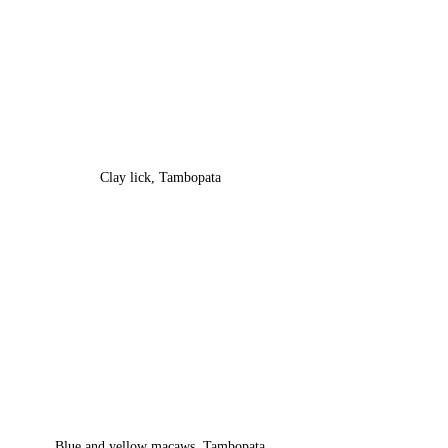
Clay lick, Tambopata
Blue and yellow macaws, Tambopata