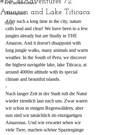
#PeCasAdventures 72:
#PeCasAdventures
Amazon and Lake Titicaca
Hintergrund
After such a long time in the city, nature 
News
calls loud and clear! We have been to a few 
jungles already but are finally in THE 
Amazon. And it doesn't disappoint with 
long jungle walks, many animals and warm 
weather. In the South of Peru, we discover 
the highest navigable lake, lake Titicaca, at 
around 4000m altitude with its special 
climate and beautiful islands.
-
Nach langer Zeit in der Stadt ruft die Natur 
wieder ziemlich laut nach uns. Zwar waren 
wir schon in einigen Regenwäldern, aber 
nun sind wir tatsächlich im einzigartigen 
Amazonas. Und wie erwartet sehen wir 
viele Tiere, machen schöne Spaziergänge 