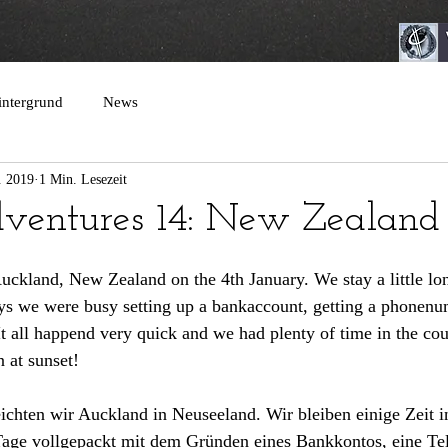
intergrund
News
. 2019
1 Min. Lesezeit
ventures 14: New Zealand
Auckland, New Zealand on the 4th January. We stay a little lon
days we were busy setting up a bankaccount, getting a phonenu
 all happend very quick and we had plenty of time in the coun
 at sunset!
ichten wir Auckland in Neuseeland. Wir bleiben einige Zeit 
 Tage vollgepackt mit dem Gründen eines Bankkontos, eine T