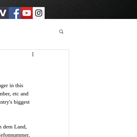
ger in this 
mber, etc and 
try's biggest 
in dem Land, 
elefonnummer, 