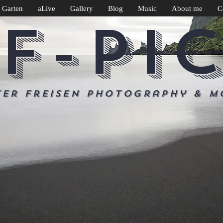
 Garten
aLive
Gallery
Blog
Music
About me
C
F-PI
ter Freisen Photography & m