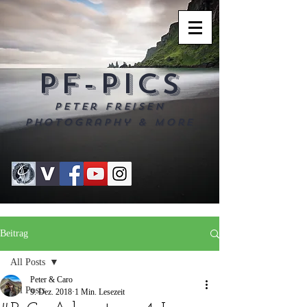
PF-PICS
Peter Freisen
Photography & more
Beitrag
All Posts
Peter & Caro
All Posts
9. Dez. 2018
1 Min. Lesezeit