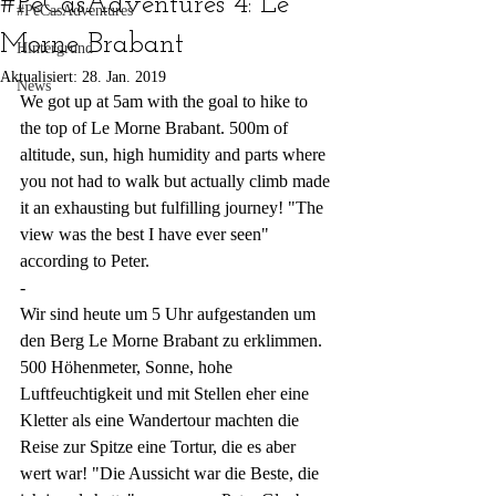
#PeCasAdventures 4: Le
#PeCasAdventures
Morne Brabant
Hintergrund
Aktualisiert:
28. Jan. 2019
News
We got up at 5am with the goal to hike to 
the top of Le Morne Brabant. 500m of 
altitude, sun, high humidity and parts where 
you not had to walk but actually climb made 
it an exhausting but fulfilling journey! "The 
view was the best I have ever seen" 
according to Peter.
-
Wir sind heute um 5 Uhr aufgestanden um 
den Berg Le Morne Brabant zu erklimmen. 
500 Höhenmeter, Sonne, hohe 
Luftfeuchtigkeit und mit Stellen eher eine 
Kletter als eine Wandertour machten die 
Reise zur Spitze eine Tortur, die es aber 
wert war! "Die Aussicht war die Beste, die 