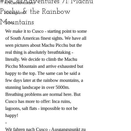
#PeCasAdventures 71: Machu
#PeCasAdventures
Picchu & the Rainbow
Hintergrund
Mountains
News
We make it to Cusco - starting point to some 
of South Americas finest sights. We have all 
seen pictures about Machu Picchu but the 
real thing is absolutely breathtaking - 
literally. We decide to climb the Machu 
Picchu Mountain and arrive exhausted but 
happy to the top. The same can be said a 
few days later at the rainbow mountains, a 
stunning landscape in over 5000m. 
Breathing problems are normal here. But 
Cusco has more to offer: Inca ruins, 
lagoons, salt flats - impossible to not be 
happy!
-
Wir fahren nach Cusco - Ausgangspunkt zu 