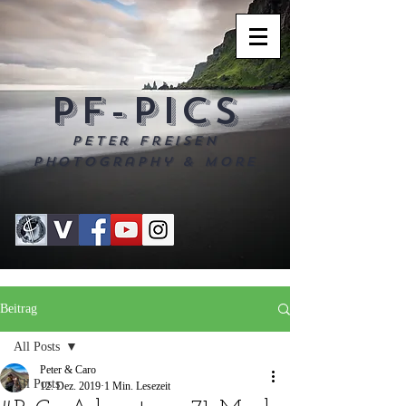
PF-PICS
Peter Freisen
Photography & more
Beitrag
All Posts
Peter & Caro
All Posts
12. Dez. 2019
1 Min. Lesezeit