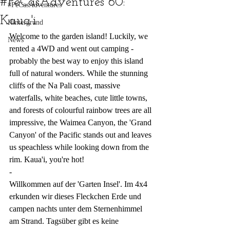
#PeCasAdventures 60:
#PeCasAdventures
Kaua'i
Hintergrund
Welcome to the garden island! Luckily, we 
News
rented a 4WD and went out camping - 
probably the best way to enjoy this island 
full of natural wonders. While the stunning 
cliffs of the Na Pali coast, massive 
waterfalls, white beaches, cute little towns, 
and forests of colourful rainbow trees are all 
impressive, the Waimea Canyon, the 'Grand 
Canyon' of the Pacific stands out and leaves 
us speachless while looking down from the 
rim. Kaua'i, you're hot!
-
Willkommen auf der 'Garten Insel'. Im 4x4 
erkunden wir dieses Fleckchen Erde und 
campen nachts unter dem Sternenhimmel 
am Strand. Tagsüber gibt es keine 