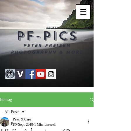
PF-PICS
Peter Freisen
Photography & more
Beitrag
All Posts
Peter & Caro
All Posts
26. Sept. 2019
1 Min. Lesezeit