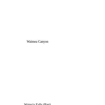
Waimea Canyon
Waipo'o Falls (Part)