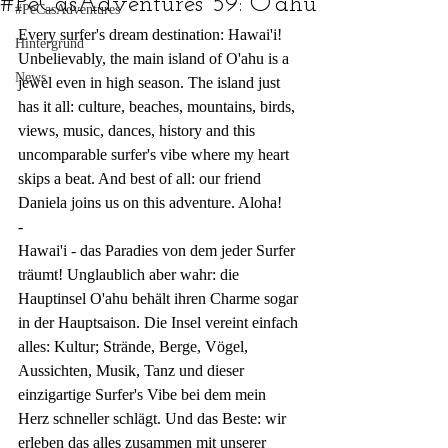
#PeCasAdventures 59: O'ahu
#PeCasAdventures
Every surfer's dream destination: Hawai'i! 
Hintergrund
Unbelievably, the main island of O'ahu is a 
News
jewel even in high season. The island just 
has it all: culture, beaches, mountains, birds, 
views, music, dances, history and this 
uncomparable surfer's vibe where my heart 
skips a beat. And best of all: our friend 
Daniela joins us on this adventure. Aloha!
-
Hawai'i - das Paradies von dem jeder Surfer 
träumt! Unglaublich aber wahr: die 
Hauptinsel O'ahu behält ihren Charme sogar 
in der Hauptsaison. Die Insel vereint einfach 
alles: Kultur; Strände, Berge, Vögel, 
Aussichten, Musik, Tanz und dieser 
einzigartige Surfer's Vibe bei dem mein 
Herz schneller schlägt. Und das Beste: wir 
erleben das alles zusammen mit unserer 