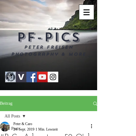
PF-PICS
Peter Freisen
Photography & more
Beitrag
All Posts
Peter & Caro
All Posts
24. Sept. 2019
1 Min. Lesezeit