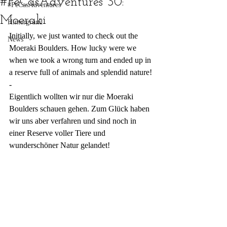
#PeCasAdventures 30:
#PeCasAdventures
Moeraki
Hintergrund
Initially, we just wanted to check out the 
News
Moeraki Boulders. How lucky were we 
when we took a wrong turn and ended up in 
a reserve full of animals and splendid nature!
-
Eigentlich wollten wir nur die Moeraki 
Boulders schauen gehen. Zum Glück haben 
wir uns aber verfahren und sind noch in 
einer Reserve voller Tiere und 
wunderschöner Natur gelandet!