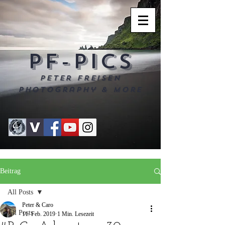
PF-PICS
Peter Freisen
Photography & more
Beitrag
All Posts
Peter & Caro
All Posts
11. Feb. 2019
1 Min. Lesezeit