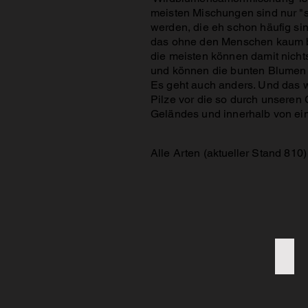
meisten Mischungen sind nur "s
werden, die eh schon häufig sin
das ohne den Menschen kaum bei
die meisten können damit nicht
und können die bunten Blumen 
Es geht auch anders. Und das wi
Pilze vor die so durch unseren
Geländes und innerhalb von ei
Alle Arten (
aktueller
Stand 810
)
0809