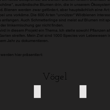
chöne", ausländische Blumen drin, die in unserem Ökosystem
d. Bienen werden zwar gefördert, aber hauptsächlich eine Art: 
 uns vorkäme. Die 600 Arten "unnützer" Wildbienen interessi
s anfangen. Auch Schmetterlinge sind meist auf Blumen mit spe
der Imkermischung gar nicht finden.
rd in diesem Projekt ein Thema. Ich stelle sowohl Pflanzen a
 Garten streifen. Mein Ziel sind 1000 Species von Lebewesen 
nem Jahr zu dokumentieren.
 werden hier präsentiert:
Vögel
 - Baumfalke - Falco subbuteo
0810 - Mönchsgrasmücke - Sylvia atricapilla
0559 - Kleiber -