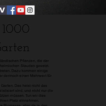
arten
sländischen Pflanzen, die der
l heimischen Stauden gesetzt.
ertreten. Dazu kommen einige
ber dennoch einen Mehrwert für
 Garten. Das heist nicht das
lisiert sind, und nicht nur die
ützen müssen. Tun wir dies
n ihren Platz einnehmen.
die Biomasse, aber da in den