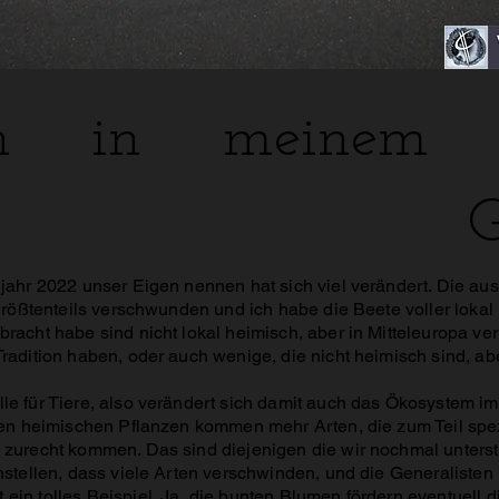
 Arten in meinem
G
jahr 2022 unser Eigen nennen hat sich viel verändert. Die au
 größtenteils verschwunden und ich habe die Beete voller loka
racht habe sind nicht lokal heimisch, aber in Mitteleuropa v
Tradition haben, oder auch wenige, die nicht heimisch sind, a
e für Tiere, also verändert sich damit auch das Ökosystem im
den heimischen Pflanzen kommen mehr Arten, die zum Teil spezia
 zurecht kommen. Das sind diejenigen die wir nochmal unterst
nstellen, dass viele Arten verschwinden, und die Generaliste
in tolles Beispiel. Ja, die bunten Blumen fördern eventuell 