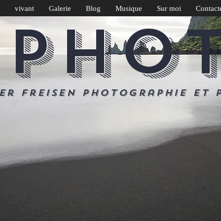
vivant
Galerie
Blog
Musique
Sur moi
Contact
 PHO
er Freisen Photographie et 