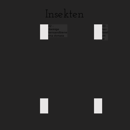
Insekten
 - Nabis spec.
0802 - Rotbeinige Körbchensandbiene - And
0803 - Acker-Kra
- Klee-Gitterspanner - Chiasmia clathrata
0801 - C-Falter - Polygonia c-album
0796 - Töpferwe