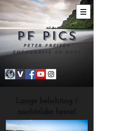
PF PICS
Peter Freisen
Fotografie en meer
Lange belichting /
nachtelijke hemel