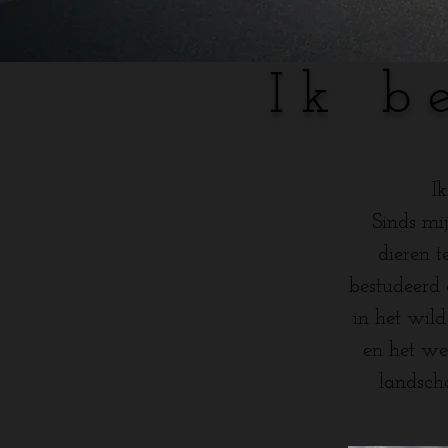
Ik b
I
Sinds mi
dieren t
bestudeerd 
in het wild
en het we
landscha