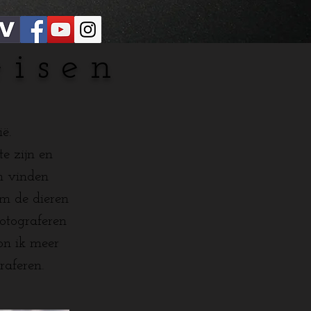
eisen
ë.
e zijn en
on vinden
om de dieren
fotograferen
on ik meer
graferen.