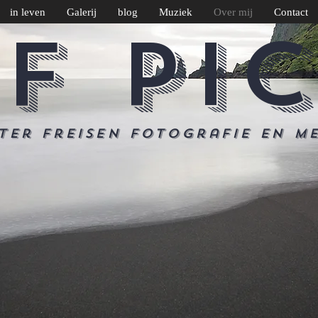
in leven
Galerij
blog
Muziek
Over mij
Contact
F PI
ter Freisen Fotografie en m