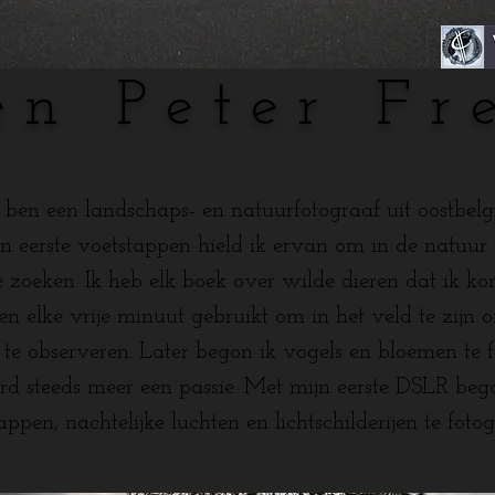
en Peter Fr
k ben een landschaps- en natuurfotograaf uit oostbelgi
jn eerste voetstappen hield ik ervan om in de natuur t
e zoeken. Ik heb elk boek over wilde dieren dat ik k
en elke vrije minuut gebruikt om in het veld te zijn 
 te observeren. Later begon ik vogels en bloemen te 
rd steeds meer een passie. Met mijn eerste DSLR beg
ppen, nachtelijke luchten en lichtschilderijen te foto