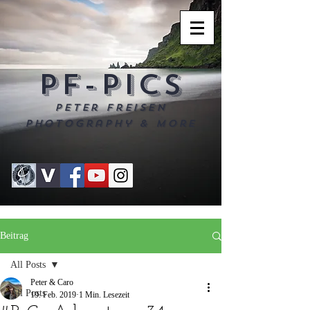
PF-PICS
Peter Freisen
Photography & more
Beitrag
All Posts
Peter & Caro
All Posts
19. Feb. 2019
1 Min. Lesezeit