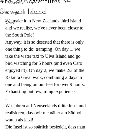
#PeCasAdventures 34:
#PeCasAdventures
Stewart Island
Hintergrund
We make it to New Zealands third island 
News
and we realise, we've never been closer to 
the South Pole!
Anyway, it is so deserted that there is only 
one thing to do: tramping! On day 1, we 
take the water taxi to Ulva Island and go 
bird watching for 5 hours (and even Caro 
enjoyed it!). On day 2, we make 2/3 of the 
Rakiura Great walk, combining 2 days in 
one and being on our feet for over 9 hours. 
Exhausting but rewarding experience.
-
Wir fahren auf Neuseelands dritte Insel und 
realisieren, dass wir nie näher am Südpol 
waren als jetzt!
Die Insel ist so spärlich besiedelt, dass man 