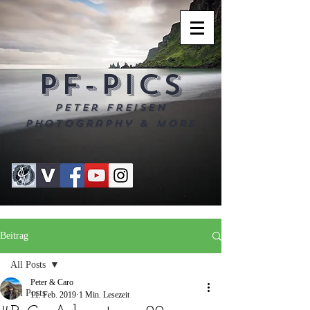
PF-PICS
Peter Freisen
Photography & more
Beitrag
All Posts
Peter & Caro
All Posts
11. Feb. 2019
1 Min. Lesezeit