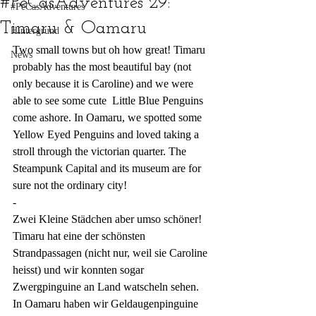
#PeCasAdventures 29:
#PeCasAdventures
Timaru & Oamaru
Hintergrund
Two small towns but oh how great! Timaru 
News
probably has the most beautiful bay (not 
only because it is Caroline) and we were 
able to see some cute  Little Blue Penguins 
come ashore. In Oamaru, we spotted some 
Yellow Eyed Penguins and loved taking a 
stroll through the victorian quarter. The 
Steampunk Capital and its museum are for 
sure not the ordinary city!
-
Zwei Kleine Städchen aber umso schöner! 
Timaru hat eine der schönsten 
Strandpassagen (nicht nur, weil sie Caroline 
heisst) und wir konnten sogar 
Zwergpinguine an Land watscheln sehen. 
In Oamaru haben wir Geldaugenpinguine 